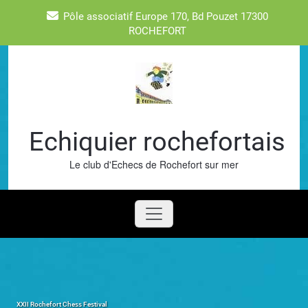
Skip
Pôle associatif Europe 170, Bd Pouzet 17300
to
ROCHEFORT
content
Echiquier rochefortais
Le club d'Echecs de Rochefort sur mer
XXII Rochefort Chess Festival