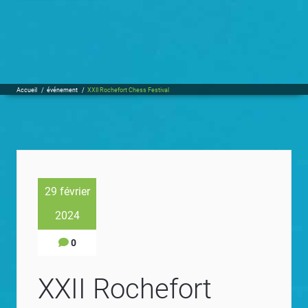
Accueil
/
événement
/
XXII Rochefort Chess Festival
29 février
2024
0
XXII Rochefort