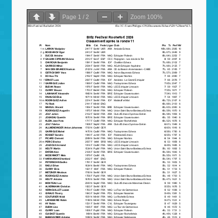
Page
1
/
2
Zoom
100%