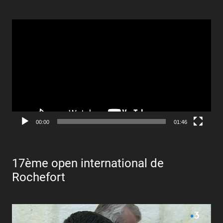
Lecteur
vidéo
00:00
01:46
17ème open international de
Rochefort
Lecteur
vidéo