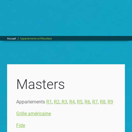
Accueil
/
Appariements et Résultats
Masters
Appariements
R1
,
R2
,
R3
,
R4
,
R5
,
R6
,
R7
,
R8
,
R9
Grille américaine
Fide