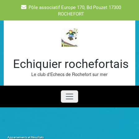
Skip
Pôle associatif Europe 170, Bd Pouzet 17300
to
ROCHEFORT
content
Echiquier rochefortais
Le club d'Echecs de Rochefort sur mer
Appariements et Résultats