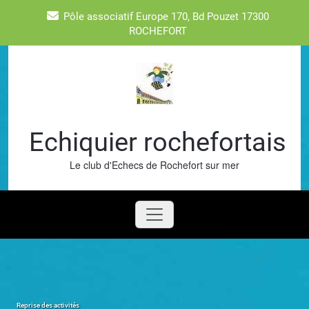
Skip
Pôle associatif Europe 170, Bd Pouzet 17300
to
ROCHEFORT
content
Echiquier rochefortais
Le club d'Echecs de Rochefort sur mer
Reprise des activités