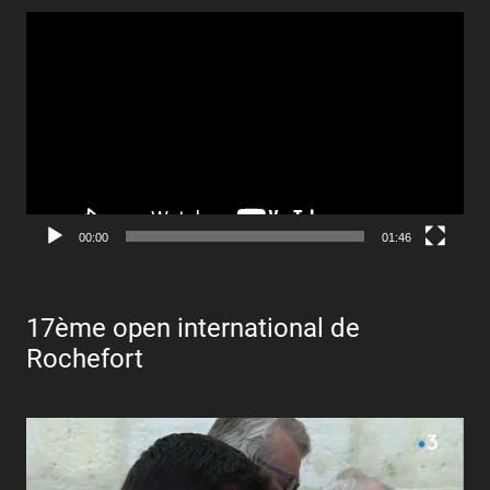
Lecteur
vidéo
00:00
01:46
17ème open international de
Rochefort
Lecteur
vidéo