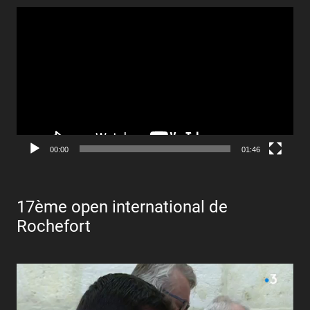
Lecteur
vidéo
00:00
01:46
17ème open international de
Rochefort
Lecteur
vidéo