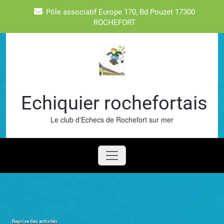
Skip
Pôle associatif Europe 170, Bd Pouzet 17300
to
ROCHEFORT
content
Echiquier rochefortais
Le club d'Echecs de Rochefort sur mer
Reprise des activités