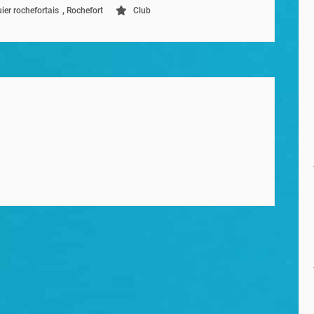
,
ier rochefortais
Rochefort
Club