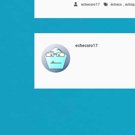
,
echecsro17
échecs
echiqu
echecsro17