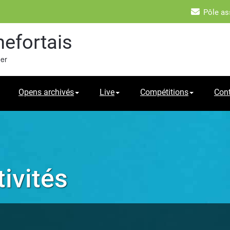
Pôle as
hefortais
mer
Opens archivés
Live
Compétitions
Con
ivités