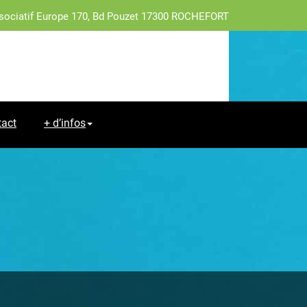
sociatif Europe 170, Bd Pouzet 17300 ROCHEFORT
tact
+ d’infos