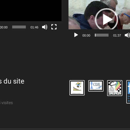
Lecteur
vidéo
00:00
01:46
00:00
01:37
s du site
 visites