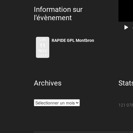
Information sur
l'évènement
LUN
RAPIDE GPL Montbron
11
NOV
2019
Archives
Stat
Archives
121 078