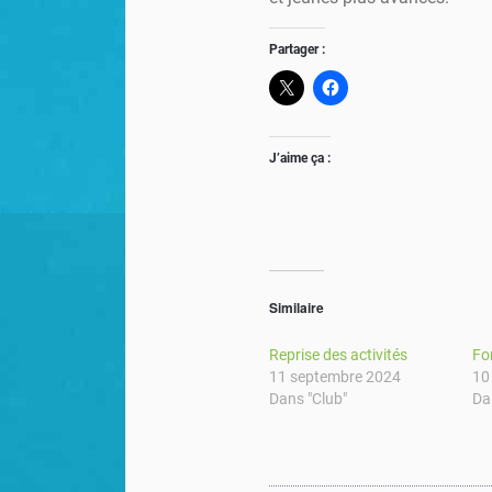
Partager :
J’aime ça :
Similaire
Reprise des activités
Fo
11 septembre 2024
10
Dans "Club"
Da