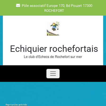
Skip
Pôle associatif Europe 170, Bd Pouzet 17300
to
ROCHEFORT
content
Echiquier rochefortais
Le club d'Echecs de Rochefort sur mer
Reprise des activités