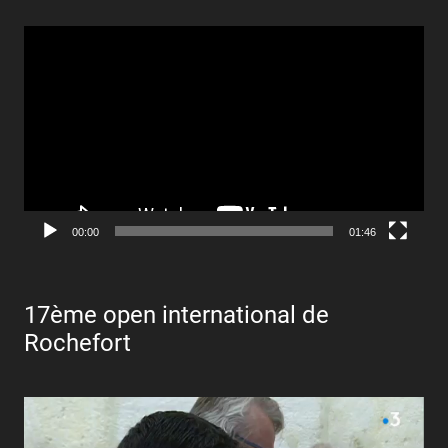
Lecteur
vidéo
00:00
01:46
17ème open international de
Rochefort
Lecteur
vidéo