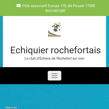
Skip
Pôle associatif Europe 170, Bd Pouzet 17300
to
ROCHEFORT
content
Echiquier rochefortais
Le club d'Echecs de Rochefort sur mer
Régionale