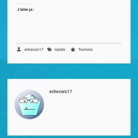
J’aime ça :
echecsro17
rapide
Tournois
echecsro17