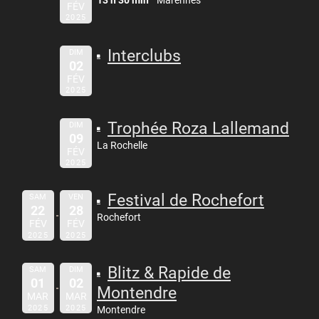
FÉV
2025
Interclubs
DIM
02
FÉV
2025
Trophée Roza Lallemand
DIM
09
La Rochelle
FÉV
2025
Festival de Rochefort
SAM
VEN
22
28
Rochefort
FÉV
FÉV
2025
2025
Blitz & Rapide de
SAM
DIM
01
02
Montendre
MAR
MAR
2025
2025
Montendre