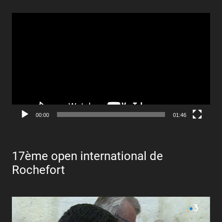
Lecteur
vidéo
00:00
01:46
17ème open international de
Rochefort
Lecteur
vidéo