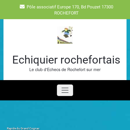
Skip
Pôle associatif Europe 170, Bd Pouzet 17300
to
ROCHEFORT
content
Echiquier rochefortais
Le club d'Echecs de Rochefort sur mer
Rapide du Grand Cognac