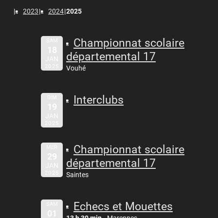
2023
2024
2025
Championnat scolaire
SAM
18
départemental 17
JAN
2025
Vouhé
Interclubs
DIM
19
JAN
2025
Championnat scolaire
MER
29
départemental 17
JAN
2025
Saintes
Echecs et Mouettes
SAM
01
13 h 30 min
Marennes