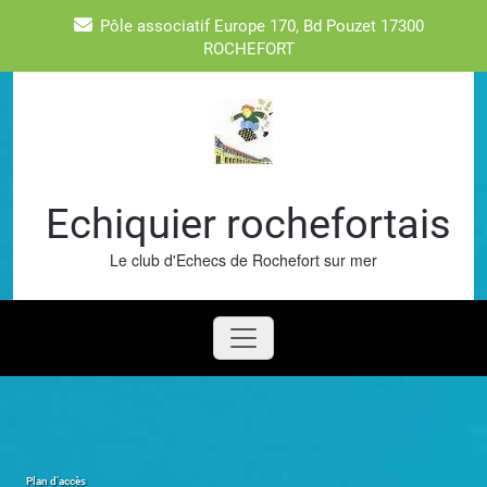
Skip
Pôle associatif Europe 170, Bd Pouzet 17300
to
ROCHEFORT
content
Echiquier rochefortais
Le club d'Echecs de Rochefort sur mer
Plan d’accès