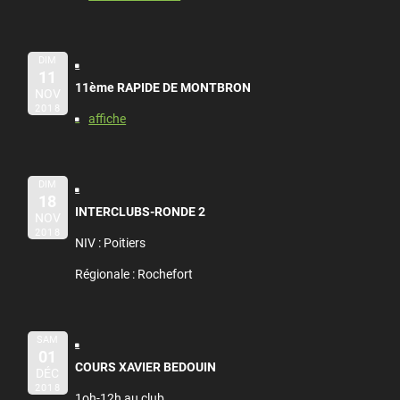
DIM
11
11ème RAPIDE DE MONTBRON
NOV
2018
affiche
DIM
18
INTERCLUBS-RONDE 2
NOV
2018
NIV : Poitiers
Régionale : Rochefort
SAM
01
COURS XAVIER BEDOUIN
DÉC
2018
1oh-12h au club