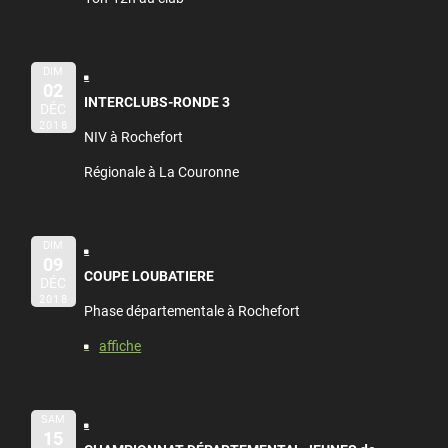
DIM
02
INTERCLUBS-RONDE 3
DÉC
2018
NIV à Rochefort
Régionale à La Couronne
DIM
09
COUPE LOUBATIERE
DÉC
2018
Phase départementale à Rochefort
affiche
SAM
15