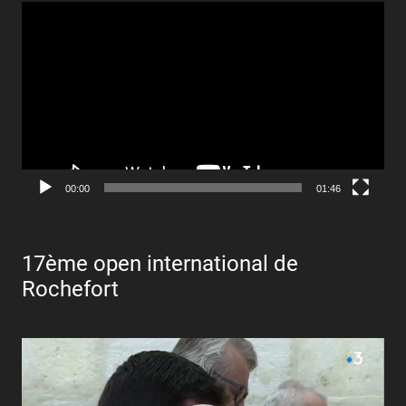
Lecteur
vidéo
00:00
01:46
17ème open international de
Rochefort
Lecteur
vidéo