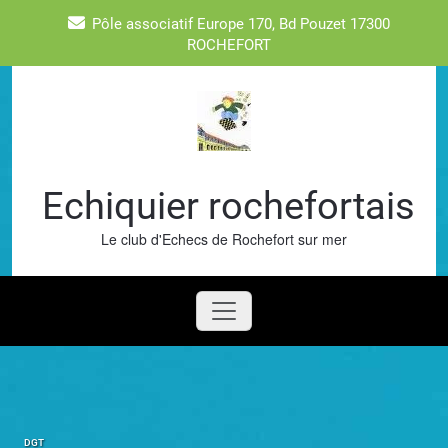
Skip
Pôle associatif Europe 170, Bd Pouzet 17300
to
ROCHEFORT
content
Echiquier rochefortais
Le club d'Echecs de Rochefort sur mer
DGT