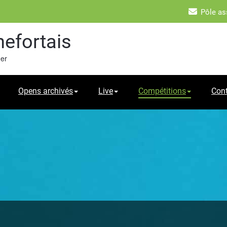
Pôle as
hefortais
mer
Opens archivés
Live
Compétitions
Con