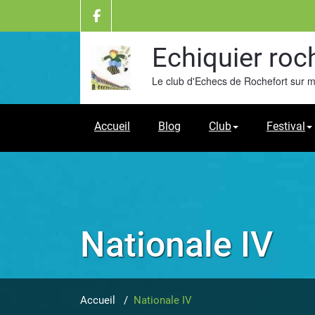
Skip
to
content
Echiquier roc
Le club d'Echecs de Rochefort sur 
Accueil
Blog
Club
Festival
Nationale IV
Accueil
/
Nationale IV