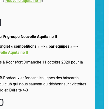
e »
Nouvelle aquitaine 1
«
1
e IV groupe Nouvelle Aquitaine II
, onglet « compétitions » –> « par équipes » –>
elle Aquitaine II
és à Rochefort Dimanche 11 octobre 2020 pour la
SB-Bordeaux enfoncent les lignes des briscards
 du club qui nous sauvent du déshonneur : victoires
idier. Défaite 4-3
0