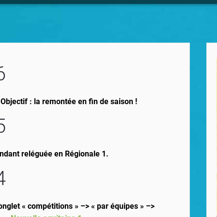
6
Objectif : la remontée en fin de saison !
5
endant reléguée en Régionale 1.
4
, onglet « compétitions » –> « par équipes » –>