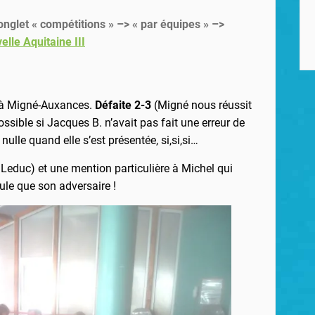
, onglet « compétitions » –> « par équipes » –>
elle Aquitaine III
ué à Migné-Auxances.
Défaite 2-3
(Migné nous réussit
ossible si Jacques B. n’avait pas fait une erreur de
 nulle quand elle s’est présentée, si,si,si…
Leduc) et une mention particulière à Michel qui
ule que son adversaire !