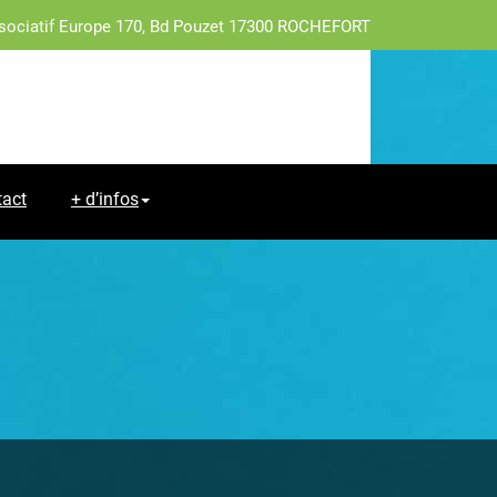
sociatif Europe 170, Bd Pouzet 17300 ROCHEFORT
tact
+ d’infos