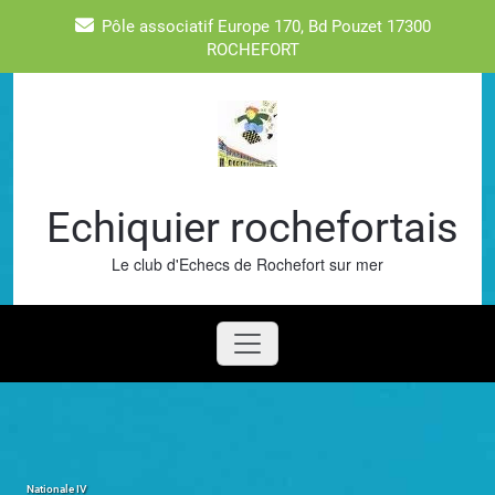
Skip
Pôle associatif Europe 170, Bd Pouzet 17300
to
ROCHEFORT
content
Echiquier rochefortais
Le club d'Echecs de Rochefort sur mer
Nationale IV