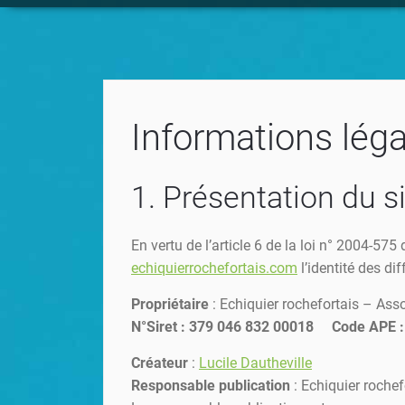
Informations léga
1. Présentation du si
En vertu de l’article 6 de la loi n° 2004-57
echiquierrochefortais.com
l’identité des di
Propriétaire
: Echiquier rochefortais – As
N°Siret : 379 
Créateur
:
Lucile Dautheville
Responsable publication
: Echiquier roche