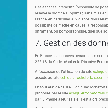
Des espaces interactifs (possibilité de pose
réserve le droit de supprimer, sans mise en
France, en particulier aux dispositions rela
possibilité de mettre en cause la responsabi
diffamant, ou pornographique, quel que soit
7. Gestion des donn
En France, les données personnelles sont no
226-13 du Code pénal et la Directive Euro
A l’occasion de l’utilisation du site
echiquie
accédé au site
echiquierrochefortais.com
, 
En tout état de cause l’Echiquier rocheforta
proposés par le site
echiquierrochefortais.
par lui-même à leur saisie. Il est alors précis