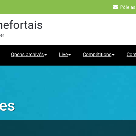
Pôle as
hefortais
mer
Opens archivés
Live
Compétitions
Con
les