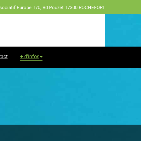
sociatif Europe 170, Bd Pouzet 17300 ROCHEFORT
tact
+ d’infos