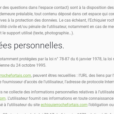
r des questions dans l’espace contact) sont à la disposition des u
 demeure préalable, tout contenu déposé dans cet espace qui cont
tives à la protection des données. Le cas échéant, l’Echiquier ro
lité civile et/ou pénale de l’utilisateur, notamment en cas de mes
 le support utilisé (texte, photographie…).
ées personnelles.
tamment protégées par la loi n° 78-87 du 6 janvier 1978, la loi n
péenne du 24 octobre 1995.
rrochefortais.com
, peuvent êtres recueillies : l’URL des liens par 
le fournisseur d’accès de l’utilisateur, l’adresse de protocole Interne
is ne collecte des informations personnelles relatives à l’utilisat
com
. L’utilisateur fournit ces informations en toute connaissan
é à l’utilisateur du site
echiquierrochefortais.com
l’obligation o