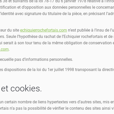
8 et suivants de la loi 78-17 du 6 janvier 1978 relative à l’infor
ectification et d’opposition aux données personnelles le concerna
dentité avec signature du titulaire de la pièce, en précisant l’adr
teur du site
echiquierrochefortais.com
n’est publiée à l’insu de l’
s. Seule l’hypothèse du rachat de l’Echiquier rochefortais et de 
ui serait à son tour tenu de la même obligation de conservation 
s.com
.
 recueille pas d’informations personnelles.
 dispositions de la loi du 1er juillet 1998 transposant la direct
 et cookies.
n certain nombre de liens hypertextes vers d’autres sites, mis en
rtais n’a pas la possibilité de vérifier le contenu des sites ains