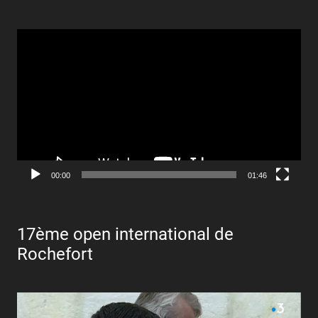
Lecteur
vidéo
00:00
01:46
17ème open international de
Rochefort
Lecteur
vidéo