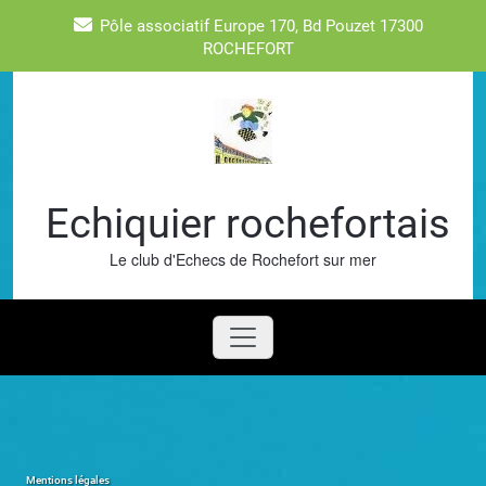
Skip
Pôle associatif Europe 170, Bd Pouzet 17300
to
ROCHEFORT
content
Echiquier rochefortais
Le club d'Echecs de Rochefort sur mer
Mentions légales