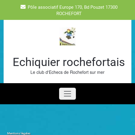
Skip
Pôle associatif Europe 170, Bd Pouzet 17300
to
ROCHEFORT
content
Echiquier rochefortais
Le club d'Echecs de Rochefort sur mer
Mentions légales