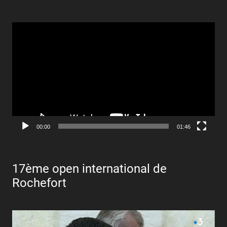
Lecteur
vidéo
00:00
01:46
17ème open international de
Rochefort
Lecteur
vidéo