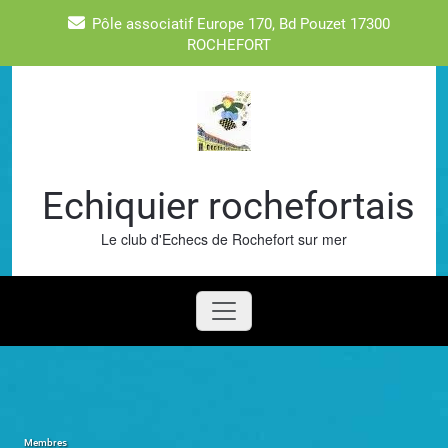
Skip
Pôle associatif Europe 170, Bd Pouzet 17300
to
ROCHEFORT
content
Echiquier rochefortais
Le club d'Echecs de Rochefort sur mer
Membres