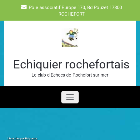
Skip
Pôle associatif Europe 170, Bd Pouzet 17300
to
ROCHEFORT
content
Echiquier rochefortais
Le club d'Echecs de Rochefort sur mer
Liste des participants