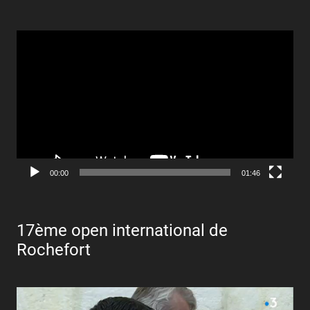
Lecteur
vidéo
00:00
01:46
17ème open international de
Rochefort
Lecteur
vidéo