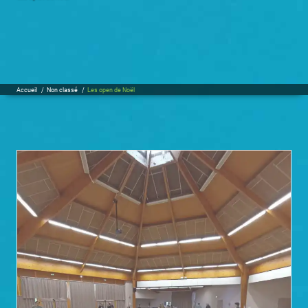
Accueil
/
Non classé
/
Les open de Noël