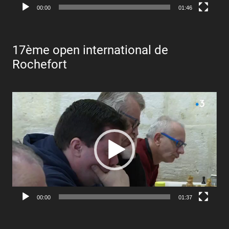
00:00
01:46
17ème open international de
Rochefort
Lecteur
vidéo
00:00
01:37