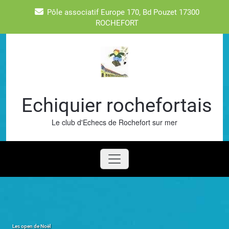
Skip
Pôle associatif Europe 170, Bd Pouzet 17300
to
ROCHEFORT
content
Echiquier rochefortais
Le club d'Echecs de Rochefort sur mer
Les open de Noël