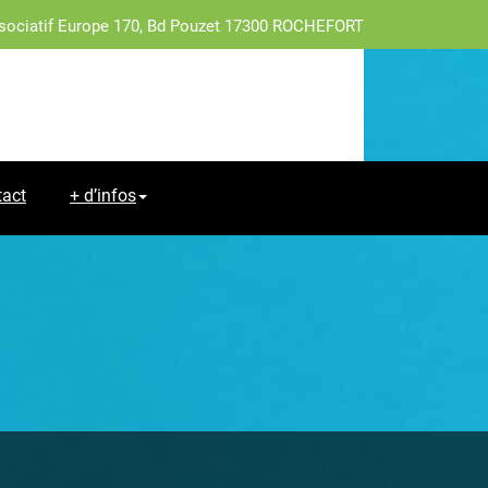
sociatif Europe 170, Bd Pouzet 17300 ROCHEFORT
tact
+ d’infos