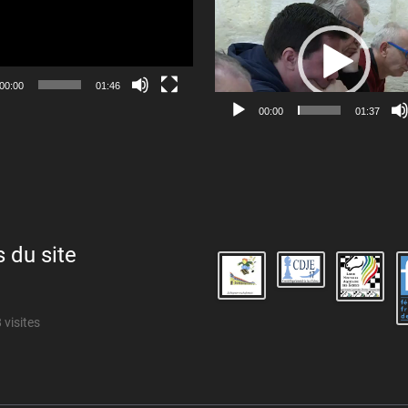
Lecteur
vidéo
00:00
01:46
00:00
01:37
s du site
 visites