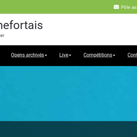
Pôle as
hefortais
mer
Opens archivés
Live
Compétitions
Con