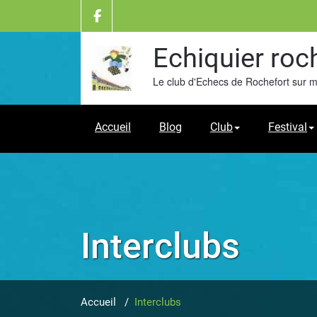
Skip
to
content
Echiquier roc
Le club d'Echecs de Rochefort sur 
Accueil
Blog
Club
Festival
Interclubs
Accueil
/
Interclubs