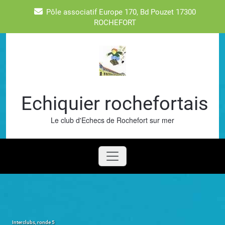
Skip
Pôle associatif Europe 170, Bd Pouzet 17300
to
ROCHEFORT
content
Echiquier rochefortais
Le club d'Echecs de Rochefort sur mer
Interclubs, ronde 5