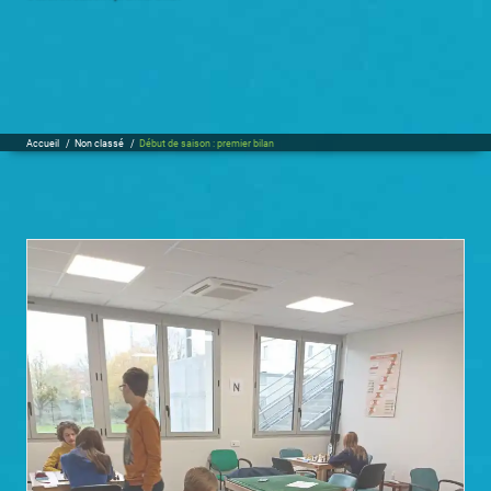
Accueil
/
Non classé
/
Début de saison : premier bilan