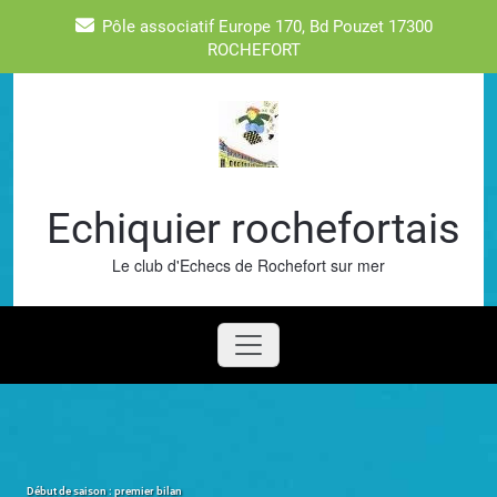
Skip
Pôle associatif Europe 170, Bd Pouzet 17300
to
ROCHEFORT
content
Echiquier rochefortais
Le club d'Echecs de Rochefort sur mer
Début de saison : premier bilan