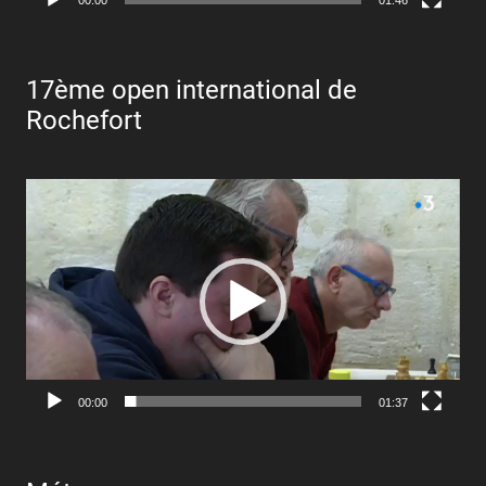
00:00
01:46
17ème open international de
Rochefort
Lecteur
vidéo
00:00
01:37