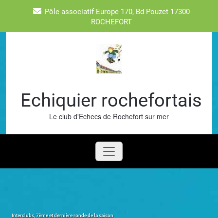
Skip
Pôle associatif Europe 170, Bd Pouzet 17300
to
ROCHEFORT
content
Echiquier rochefortais
Le club d'Echecs de Rochefort sur mer
Interclubs, 7ème et dernière ronde de la saison