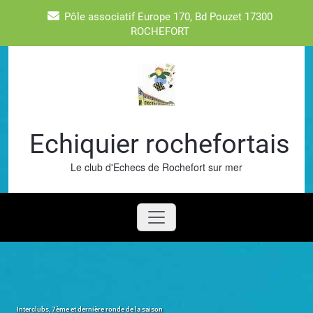
Skip
Pôle associatif Europe 170, Bd Pouzet 17300
to
ROCHEFORT
content
Echiquier rochefortais
Le club d'Echecs de Rochefort sur mer
Interclubs, 7ème et dernière ronde de la saison