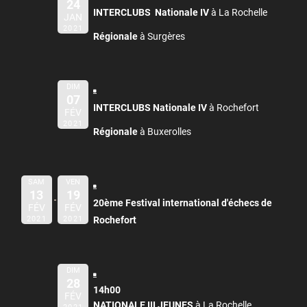
24
INTERCLUBS Nationale IV
à La Rochelle
JAN
2021
Régionale
à Surgères
DIM
07
INTERCLUBS Nationale IV
à Rochefort
FÉV
2021
Régionale
à Buxerolles
SAM
VEN
13
19
20ème Festival international d'échecs de
FÉV
FÉV
2021
2021
Rochefort
DIM
28
14h00
FÉV
NATIONALE III JEUNES
à La Rochelle