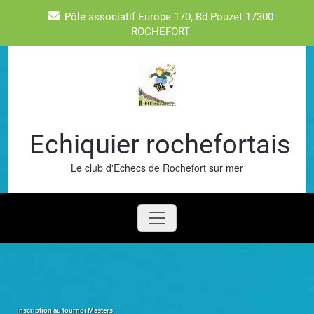
Skip
Pôle associatif Europe 170, Bd Pouzet 17300
to
ROCHEFORT
content
Echiquier rochefortais
Le club d'Echecs de Rochefort sur mer
Inscription au tournoi Masters