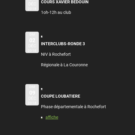
COURS XAVIER BEDOUIN
DÉC
2018
1oh-12h au club
DIM
02
INTERCLUBS-RONDE 3
DÉC
2018
NIV à Rochefort
Régionale à La Couronne
DIM
09
COUPE LOUBATIERE
DÉC
2018
Phase départementale à Rochefort
affiche