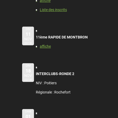
affiche
Liste des inscrits
DIM
11
11ème RAPIDE DE MONTBRON
NOV
2018
affiche
DIM
18
INTERCLUBS-RONDE 2
NOV
2018
NIV : Poitiers
Régionale : Rochefort
SAM
01