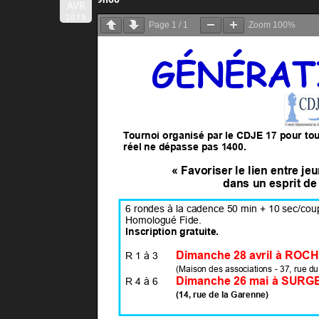
AVR
2019
Page
1
/
1
Zoom
100%