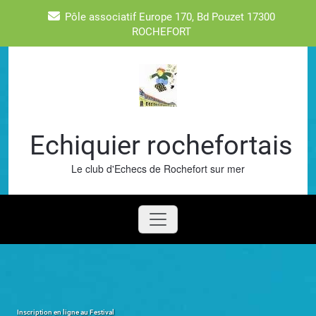
Skip
Pôle associatif Europe 170, Bd Pouzet 17300
to
ROCHEFORT
content
Echiquier rochefortais
Le club d'Echecs de Rochefort sur mer
Inscription en ligne au Festival