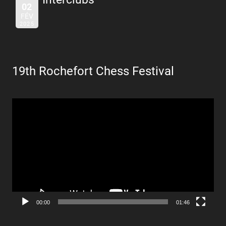
02
FÉV
2025
19th Rochefort Chess Festival
Lecteur
vidéo
00:00
01:46