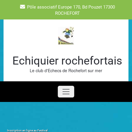
Skip
Pôle associatif Europe 170, Bd Pouzet 17300
to
ROCHEFORT
content
Echiquier rochefortais
Le club d'Echecs de Rochefort sur mer
Inscription en ligne au Festival