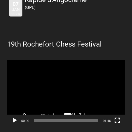
07
(GPL)
JAN
2024
19th Rochefort Chess Festival
Lecteur
vidéo
00:00
01:46