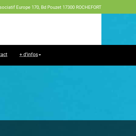
sociatif Europe 170, Bd Pouzet 17300 ROCHEFORT
tact
+ d’infos