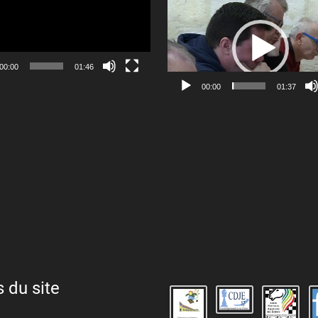
Lecteur
vidéo
00:00
01:46
00:00
01:37
s du site