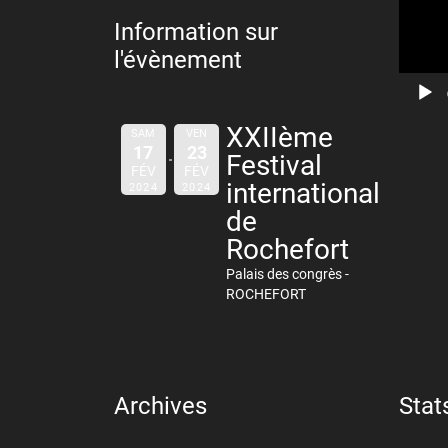
Information sur
l'évènement
XXIIème
SAM
VEN
17
23
Festival
FÉV
FÉV
international
2024
2024
de
Rochefort
Palais des congrès -
ROCHEFORT
Archives
Stat