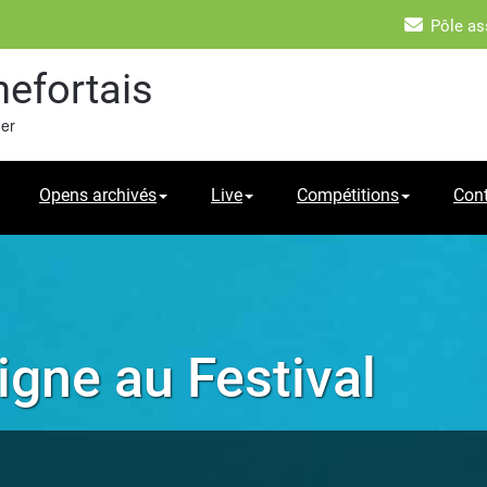
Pôle as
hefortais
mer
Opens archivés
Live
Compétitions
Con
ligne au Festival