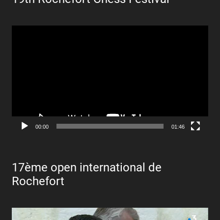
Lecteur
vidéo
00:00
01:46
17ème open international de
Rochefort
Lecteur