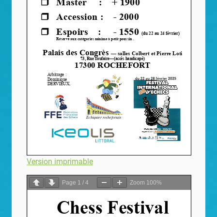
Version imprimable
Page
1
/
4
Zoom
100%