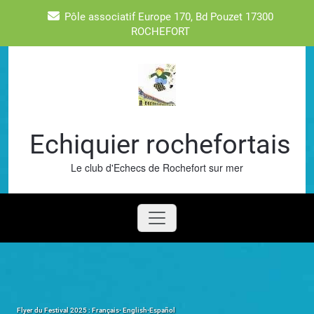
Skip
Pôle associatif Europe 170, Bd Pouzet 17300
to
ROCHEFORT
content
Echiquier rochefortais
Le club d'Echecs de Rochefort sur mer
Flyer du Festival 2025 : Français- English-Español