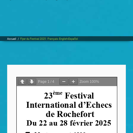
Accueil
/
Flyer du Festival 2025 : Français- English-Español
Page
1
/
4
Zoom
100%