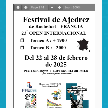
Page
1
/
4
Zoom
100%