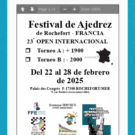
Page
1
/
4
Zoom
100%