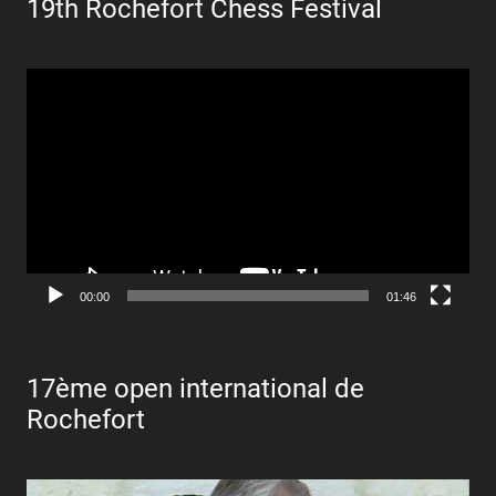
19th Rochefort Chess Festival
Lecteur
vidéo
00:00
01:46
17ème open international de
Rochefort
Lecteur