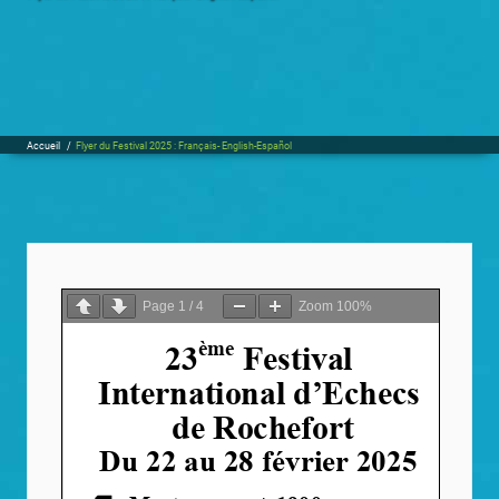
Accueil
/
Flyer du Festival 2025 : Français- English-Español
Page
1
/
4
Zoom
100%