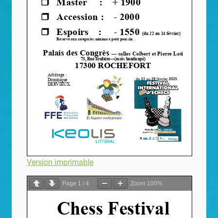
Version imprimable
Page
1
/
4
Zoom
100%