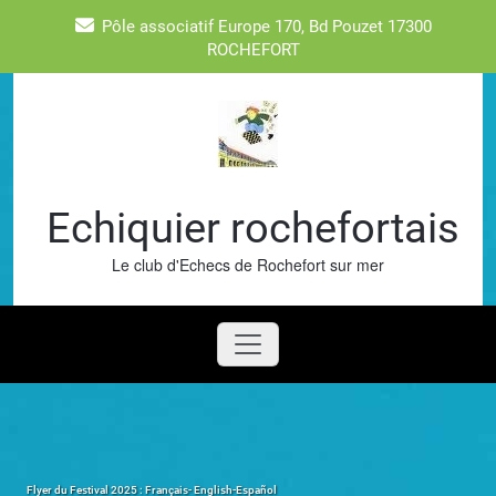
Skip
Pôle associatif Europe 170, Bd Pouzet 17300
to
ROCHEFORT
content
Echiquier rochefortais
Le club d'Echecs de Rochefort sur mer
Flyer du Festival 2025 : Français- English-Español