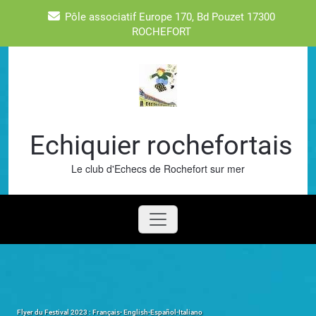
Skip
Pôle associatif Europe 170, Bd Pouzet 17300
to
ROCHEFORT
content
Echiquier rochefortais
Le club d'Echecs de Rochefort sur mer
Flyer du Festival 2023 : Français- English-Español-Italiano