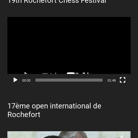
19th Rochefort Chess Festival
Lecteur
vidéo
00:00
01:46
17ème open international de
Rochefort
Lecteur