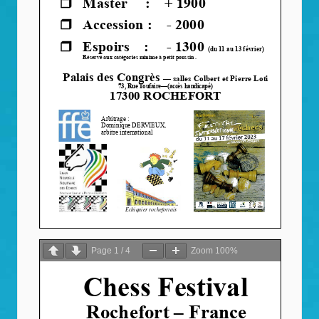
Page
1
/
4
Zoom
100%