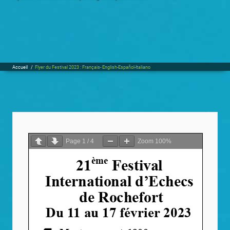
Accueil
/
Flyer du Festival 2023 : Français- English-Español-Italiano
Page
1
/
4
Zoom
100%