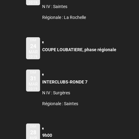
2019
N IV : Saintes
Régionale : La Rochelle
DIM
24
COUPE LOUBATIERE, phase régionale
MAR
2019
DIM
31
INTERCLUBS-RONDE 7
MAR
2019
N IV : Surgères
Régionale : Saintes
DIM
28
9h00
AVR