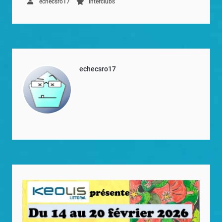
echecsro17
Interclubs
echecsro17