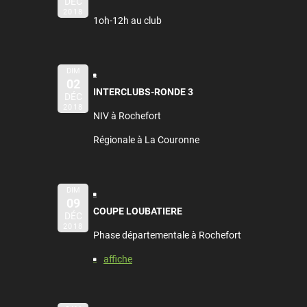
DÉC
2018
1oh-12h au club
DIM
02
INTERCLUBS-RONDE 3
DÉC
2018
NIV à Rochefort
Régionale à La Couronne
DIM
09
COUPE LOUBATIERE
DÉC
2018
Phase départementale à Rochefort
affiche