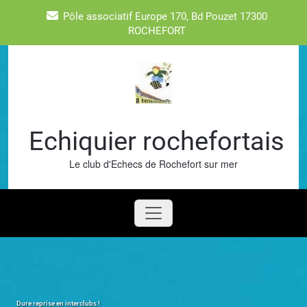
Skip
Pôle associatif Europe 170, Bd Pouzet 17300
to
ROCHEFORT
content
Echiquier rochefortais
Le club d'Echecs de Rochefort sur mer
Dure reprise en interclubs !