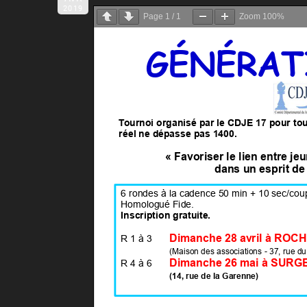
2019
Page
1
/
1
Zoom
100%