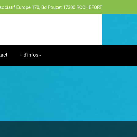
sociatif Europe 170, Bd Pouzet 17300 ROCHEFORT
tact
+ d’infos