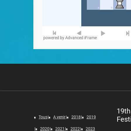
powered by Advanced iFrame
19th
Tous
A venir
2018
2019
Fest
2020
2021
2022
2023