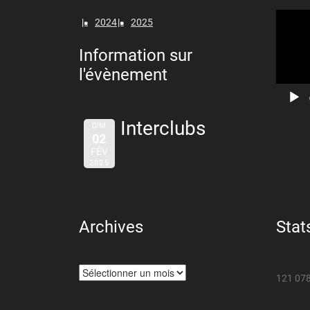
Lecteur
2024
2025
vidéo
Information sur
l'évènement
Interclubs
DIM
02
FÉV
2025
Archives
Stat
Archives
121 078