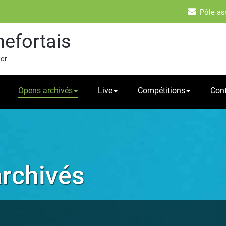
Pôle as
hefortais
mer
Opens archivés
Live
Compétitions
Con
archivés