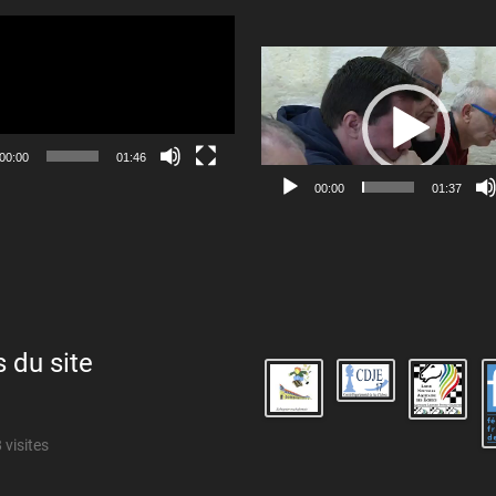
Lecteur
vidéo
00:00
01:46
00:00
01:37
s du site
 visites