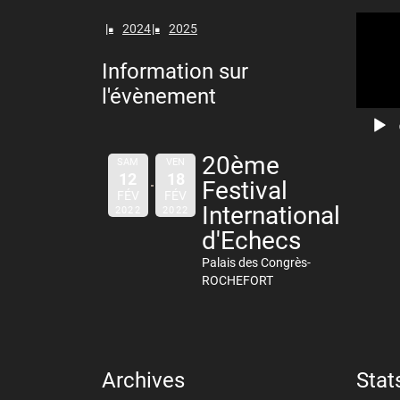
Lecteur
2024
2025
vidéo
Information sur
l'évènement
20ème
SAM
VEN
12
18
Festival
FÉV
FÉV
International
2022
2022
d'Echecs
Palais des Congrès-
ROCHEFORT
Archives
Stat