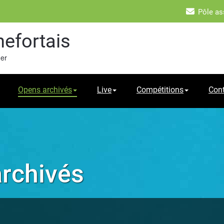
Pôle as
hefortais
mer
Opens archivés
Live
Compétitions
Con
archivés