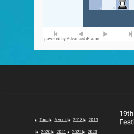
powered by Advanced iFrame
19th
Tous
A venir
2018
2019
Fest
2020
2021
2022
2023