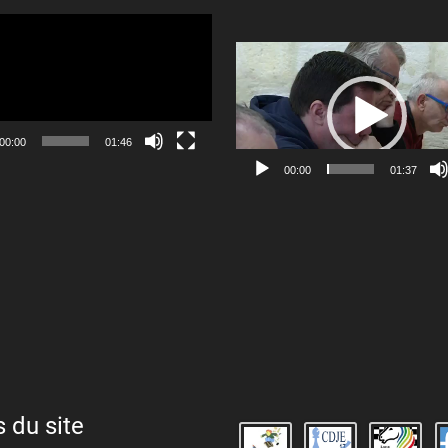
Lecteur
vidéo
00:00
01:46
00:00
01:37
s du site