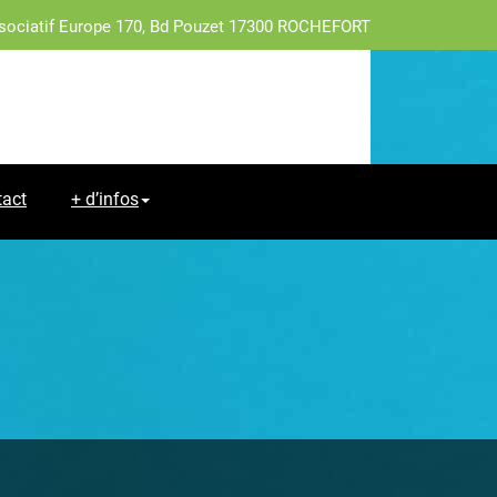
sociatif Europe 170, Bd Pouzet 17300 ROCHEFORT
tact
+ d’infos