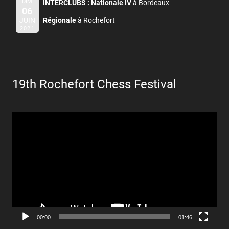
DIM
INTERCLUBS :
Nationale IV
à Bordeaux
06
JUIN
Régionale
à Rochefort
2021
19th Rochefort Chess Festival
Lecteur
vidéo
00:00
01:46