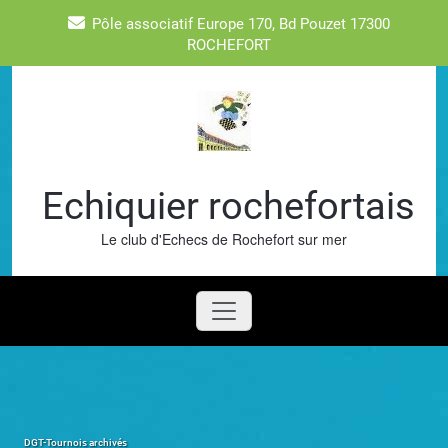
Skip
Pôle associatif Europe 170, Bd Pouzet 17300
to
ROCHEFORT
content
Echiquier rochefortais
Le club d'Echecs de Rochefort sur mer
DGT-Tournois archivés