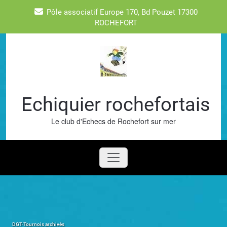
Skip
Pôle associatif Europe 170, Bd Pouzet 17300
to
ROCHEFORT
content
Echiquier rochefortais
Le club d'Echecs de Rochefort sur mer
DGT-Tournois archivés