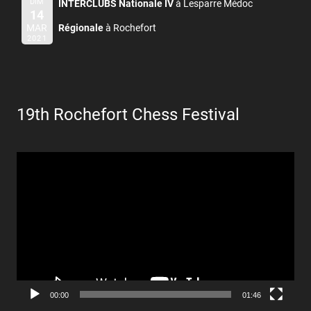
DIM
INTERCLUBS Nationale IV
à Lesparre Médoc
14
MAR
Régionale
à Rochefort
2021
19th Rochefort Chess Festival
Lecteur
vidéo
00:00
01:46