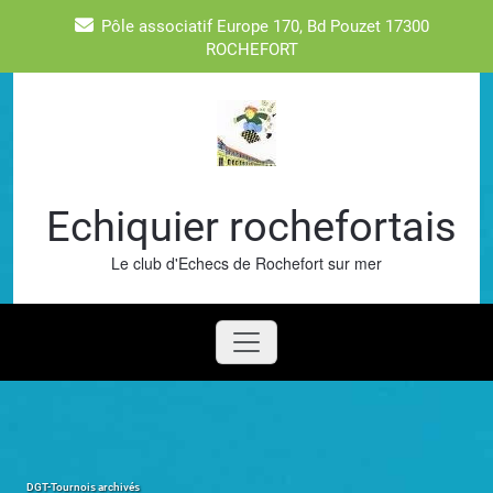
Skip
Pôle associatif Europe 170, Bd Pouzet 17300
to
ROCHEFORT
content
Echiquier rochefortais
Le club d'Echecs de Rochefort sur mer
DGT-Tournois archivés