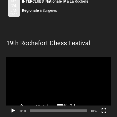
DIM
INTERCLUBS Nationale IV
à La Rochelle
24
JAN
Régionale
à Surgères
2021
19th Rochefort Chess Festival
Lecteur
vidéo
00:00
01:46