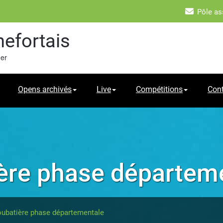
Pôle as
hefortais
mer
Opens archivés
Live
Compétitions
Con
ère phase départem
ubatière phase départementale