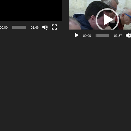
Lecteur
vidéo
00:00
01:46
00:00
01:37