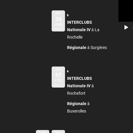
DIM
24
INTERCLUBS
JAN
2021
Nationale IV
à La
Rochelle
Régionale
à Surgères
DIM
07
INTERCLUBS
FÉV
2021
Nationale IV
à
Rochefort
Régionale
à
Buxerolles
SAM
VEN