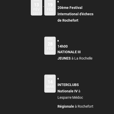
13
19
20ème Festival
FÉV
FÉV
2021
2021
international d'échecs
de Rochefort
DIM
28
14h00
FÉV
NATIONALE III
2021
JEUNES
à La Rochelle
DIM
14
INTERCLUBS
MAR
2021
Nationale IV
à
Lesparre Médoc
Régionale
à Rochefort