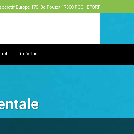
sociatif Europe 170, Bd Pouzet 17300 ROCHEFORT
tact
+ d’infos
entale