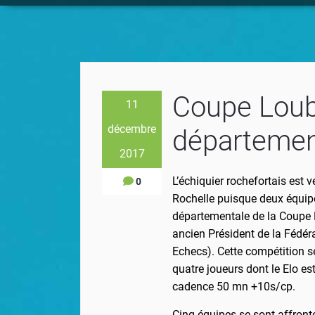
Coupe Loub
11
décembre
départemen
2017
L’échiquier rochefortais est
0
Rochelle puisque deux équipe
départementale de la Coupe 
ancien Président de la Fédér
Echecs). Cette compétition s
quatre joueurs dont le Elo est
cadence 50 mn +10s/cp.
Cinq équipes se sont affront