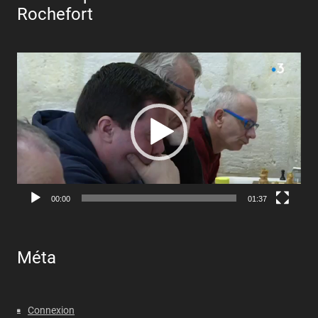
Rochefort
Lecteur
vidéo
00:00
01:37
Méta
Connexion