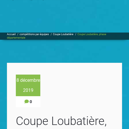
Accueil
/
compétitions par équipes
/
Coupe Loubatière
/
Coupe Loubatière, phase
départementale
8 décembre
2019
0
Coupe Loubatière,