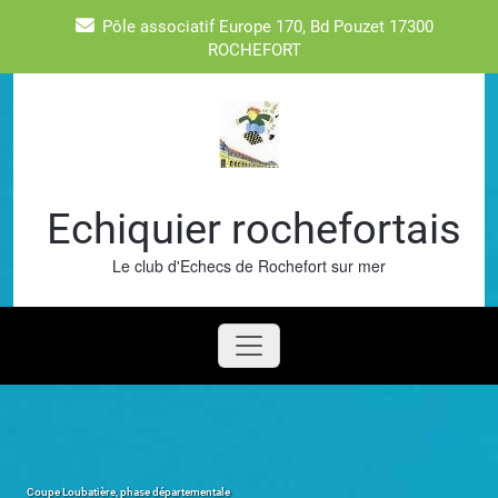
Skip
Pôle associatif Europe 170, Bd Pouzet 17300
to
ROCHEFORT
content
Echiquier rochefortais
Le club d'Echecs de Rochefort sur mer
Coupe Loubatière, phase départementale