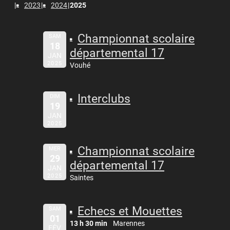
2023
2024
2025
Championnat scolaire
SAM
18
départemental 17
JAN
2025
Vouhé
Interclubs
DIM
19
JAN
2025
Championnat scolaire
MER
29
départemental 17
JAN
2025
Saintes
Echecs et Mouettes
SAM
01
13 h 30 min
Marennes
FÉV