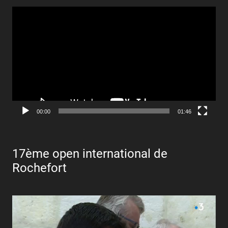
Lecteur
vidéo
00:00
01:46
17ème open international de
Rochefort
Lecteur
vidéo