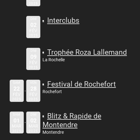
2025
Interclubs
DIM
02
FÉV
2025
Trophée Roza Lallemand
DIM
09
La Rochelle
FÉV
2025
Festival de Rochefort
SAM
VEN
22
28
Rochefort
FÉV
FÉV
2025
2025
Blitz & Rapide de
SAM
DIM
01
02
Montendre
MAR
MAR
2025
2025
Montendre