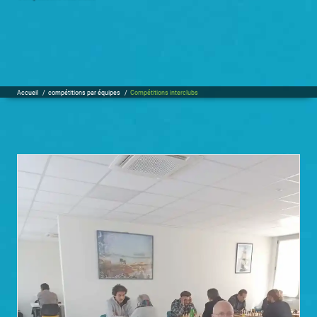
Accueil
/
compétitions par équipes
/
Compétitions interclubs