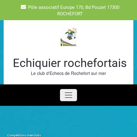
Skip
Pôle associatif Europe 170, Bd Pouzet 17300
to
ROCHEFORT
content
Echiquier rochefortais
Le club d'Echecs de Rochefort sur mer
Compétitions interclubs