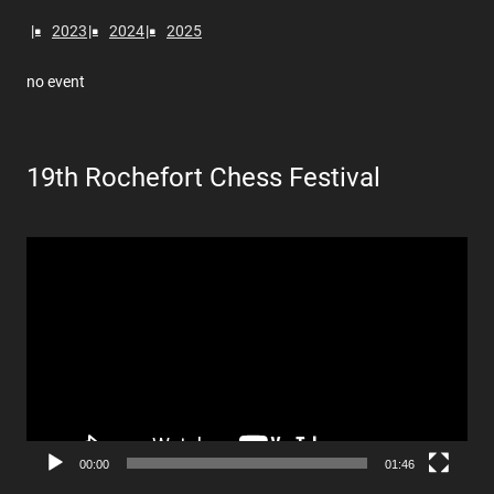
2023
2024
2025
no event
19th Rochefort Chess Festival
Lecteur
vidéo
00:00
01:46