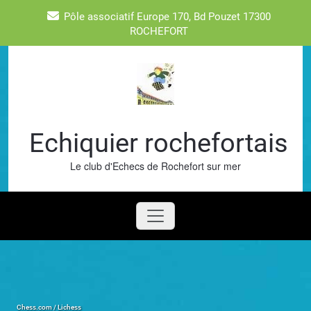
Skip
Pôle associatif Europe 170, Bd Pouzet 17300
to
ROCHEFORT
content
Echiquier rochefortais
Le club d'Echecs de Rochefort sur mer
Chess.com / Lichess