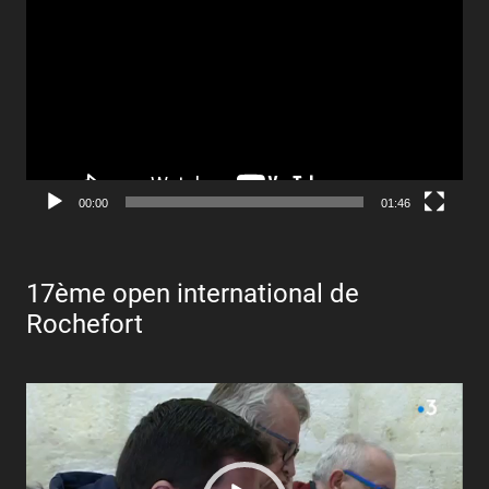
vidéo
00:00
01:46
17ème open international de
Rochefort
Lecteur
vidéo