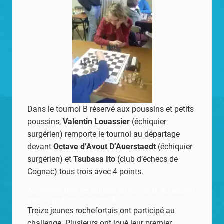
Dans le tournoi B réservé aux poussins et petits
poussins,
Valentin Louassier
(échiquier
surgérien) remporte le tournoi au départage
devant
Octave d’Avout D’Auerstaedt
(échiquier
surgérien) et
Tsubasa Ito
(club d’échecs de
Cognac) tous trois avec 4 points.
Au premier plan les lauréats du tournoi B. Au second
plan, le podium du tournoi A.
Treize jeunes rochefortais ont participé au
challenge. Plusieurs ont joué leur premier