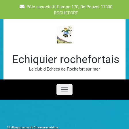
Skip
Pôle associatif Europe 170, Bd Pouzet 17300
to
ROCHEFORT
content
Echiquier rochefortais
Le club d'Echecs de Rochefort sur mer
Challenge jeunes de Charente maritime