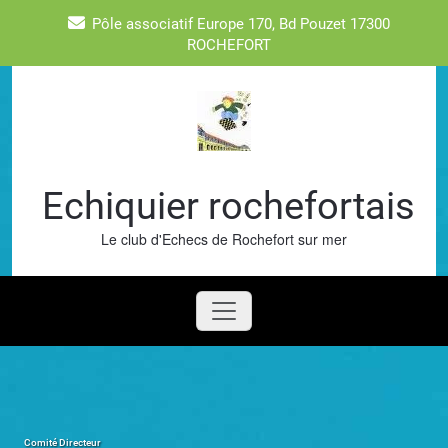
Skip
Pôle associatif Europe 170, Bd Pouzet 17300
to
ROCHEFORT
content
Echiquier rochefortais
Le club d'Echecs de Rochefort sur mer
Comité Directeur