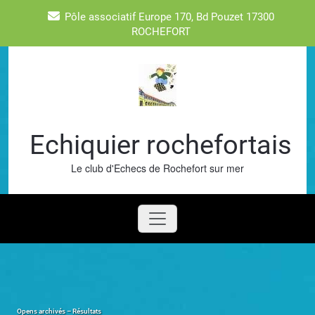
Skip
Pôle associatif Europe 170, Bd Pouzet 17300
to
ROCHEFORT
content
Echiquier rochefortais
Le club d'Echecs de Rochefort sur mer
Opens archivés – Résultats