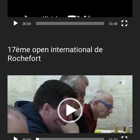
00:00
01:46
17ème open international de
Rochefort
Lecteur
vidéo
00:00
01:37