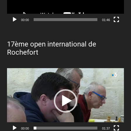
00:00
01:46
17ème open international de
Rochefort
Lecteur
vidéo
00:00
01:37