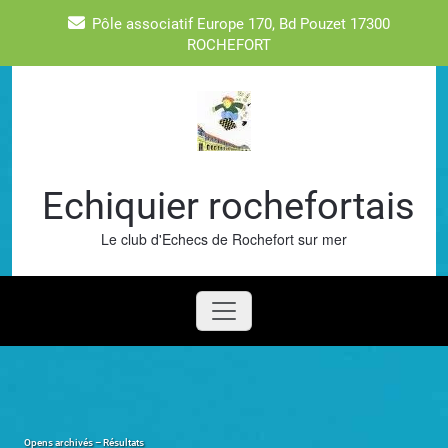
Skip
Pôle associatif Europe 170, Bd Pouzet 17300
to
ROCHEFORT
content
Echiquier rochefortais
Le club d'Echecs de Rochefort sur mer
Opens archivés – Résultats