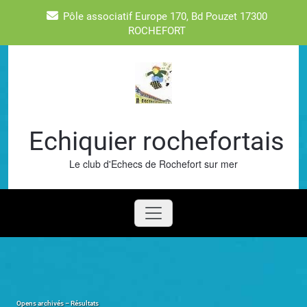
Skip
Pôle associatif Europe 170, Bd Pouzet 17300
to
ROCHEFORT
content
Echiquier rochefortais
Le club d'Echecs de Rochefort sur mer
Opens archivés – Résultats