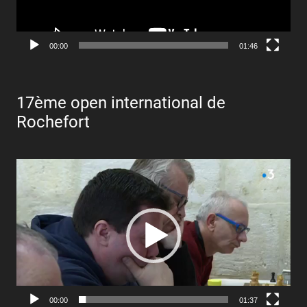
00:00
01:46
17ème open international de
Rochefort
Lecteur
vidéo
00:00
01:37